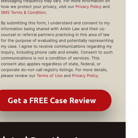
Messaging frequency may vary. For more information on
how we protect your privacy, visit our
Privacy Policy
and
SMS Terms & Condition
.
By submitting this form, I understand and consent to my
information being shared with Ankin Law and their co-
counsel or referral partners practicing in this area of law
for the purpose of evaluating and potentially representing
my case. I agree to receive communications regarding my
inquiry, including phone calls and emails. Consent to such
communications is not a condition of services. This
consent also applies regardless of state, federal, or
corporate do-not-call registry listings. For more details,
please review our
Terms of Use
and
Privacy Policy
.