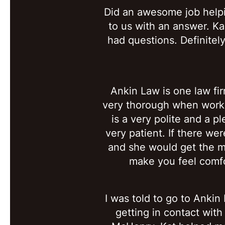
Did an awesome job helpi
to us with an answer. Ka
had questions. Definitely
Ankin Law is one law fi
very thorough when workin
is a very polite and a p
very patient. If there we
and she would get the ma
make you feel comfo
I was told to go to Ankin
getting in contact wit