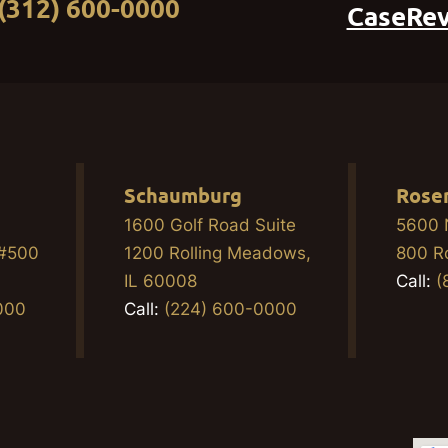
(312) 600-0000
CaseRe
Schaumburg
Rose
1600 Golf Road Suite
5600 
 #500
1200 Rolling Meadows,
800 R
2
IL 60008
Call:
(
000
Call:
(224) 600-0000