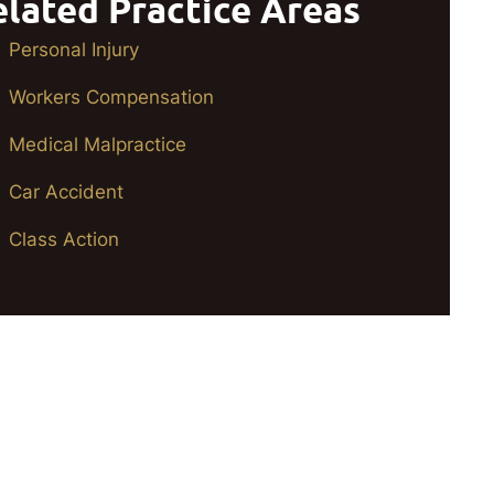
elated Practice Areas
Personal Injury
Workers Compensation
Medical Malpractice
Car Accident
Class Action