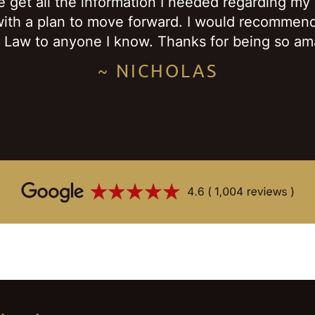
get all the information I needed regarding my
ith a plan to move forward. I would recommen
 Law to anyone I know. Thanks for being so am
~ NICHOLAS