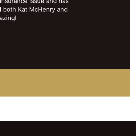
 insurance issue and has
d both Kat McHenry and
azing!