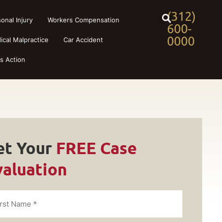
(312)
onal Injury
Workers Compensation
600-
0000
ical Malpractice
Car Accident
ss Action
et Your
FREE Case
valuation