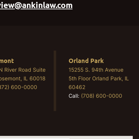
view@ankinlaw.com
mont
Orland Park
N River Road Suite
15255 S. 94th Avenue
osemont, IL 60018
5th Floor Orland Park, IL
872) 600-0000
60462
Call:
(708) 600-0000