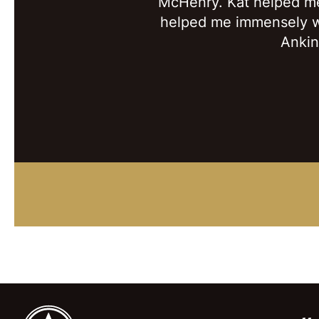
McHenry. Kat helped me 
helped me immensely w
Ankin