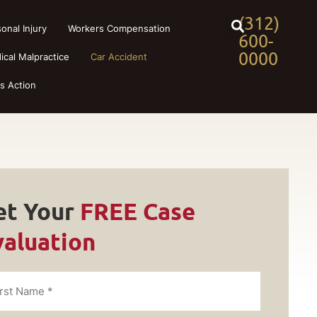
(312)
onal Injury
Workers Compensation
600-
0000
ical Malpractice
Car Accident
ss Action
et Your
FREE Case
valuation