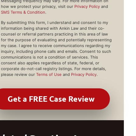
Messaging frequency may vary. For more information on
how we protect your privacy, visit our
Privacy Policy
and
SMS Terms & Condition
.
By submitting this form, I understand and consent to my
information being shared with Ankin Law and their co-
counsel or referral partners practicing in this area of law
for the purpose of evaluating and potentially representing
my case. I agree to receive communications regarding my
inquiry, including phone calls and emails. Consent to such
communications is not a condition of services. This
consent also applies regardless of state, federal, or
corporate do-not-call registry listings. For more details,
please review our
Terms of Use
and
Privacy Policy
.