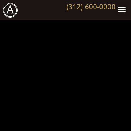
(312) 600-0000
Persona
Wor
Medi