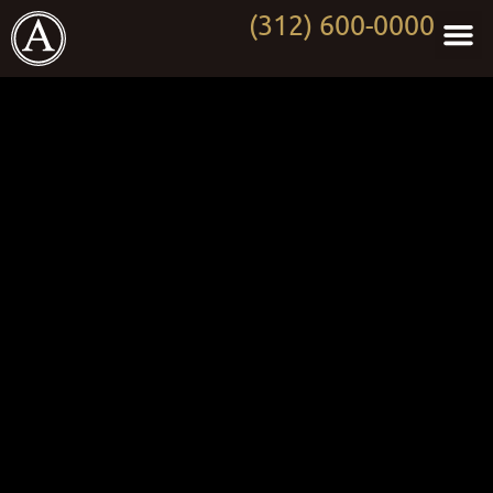
(312) 600-0000
Persona
Wor
Medi